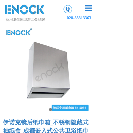
끀
028-83313363
商用卫生间卫浴五金品牌
伊诺克镜后纸巾箱_不锈钢隐藏式
抽纸盒_成都嵌入式公共卫浴纸巾