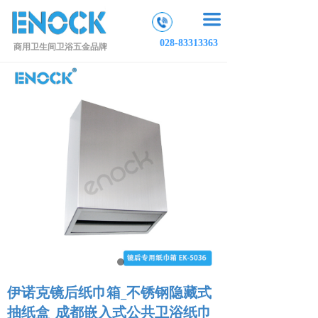
끀
028-83313363
商用卫生间卫浴五金品牌
伊诺克镜后纸巾箱_不锈钢隐藏式
抽纸盒_成都嵌入式公共卫浴纸巾