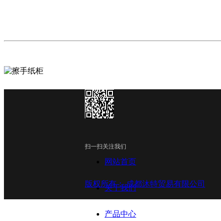
ENOCK 伊诺克，专注商用公共卫浴五金，提供公共
干手器、手消毒器、不锈钢手纸架、无障碍扶手、镜后
器等。公司注重研发与技术创新，拥有专业设计团队，
扫一扫关注我们
求。秉持集智慧于卫浴科技，智造美好生活的理念，为
网站首页
版权所有：
成都沐特贸易有限公司
关于我们
产品中心