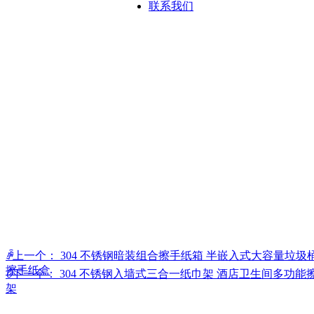
联系我们
ꄴ
上一个：
304 不锈钢暗装组合擦手纸箱 半嵌入式大容量垃圾
擦手纸盒
ꄲ
下一个：
304 不锈钢入墙式三合一纸巾架 酒店卫生间多功能
架