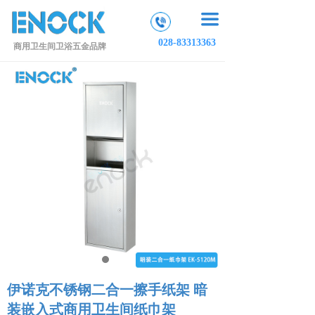
끀
028-83313363
商用卫生间卫浴五金品牌
伊诺克不锈钢二合一擦手纸架 暗
装嵌入式商用卫生间纸巾架