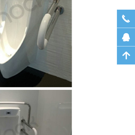
끅
뀩
녕