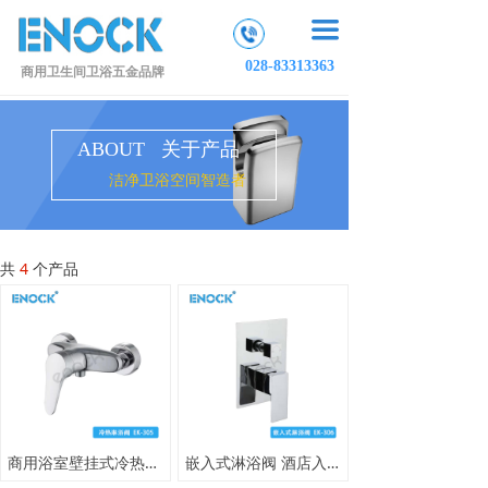
끀
028-83313363
商用卫生间卫浴五金品牌
ABOUT 关于产品
洁净卫浴空间智造者
共
4
个产品
商用浴室壁挂式冷热水龙头 黄铜材质酒店浴场淋浴龙头
嵌入式淋浴阀 酒店入墙式隐藏花洒阀体