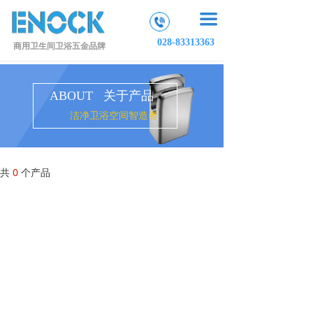
끀
028-83313363
商用卫生间卫浴五金品牌
ABOUT 关于产品
洁净卫浴空间智造者
共
0
个产品