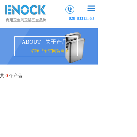
끀
028-83313363
商用卫生间卫浴五金品牌
ABOUT 关于产品
洁净卫浴空间智造者
共
0
个产品